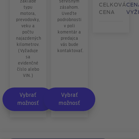
základe
servisným
CELKOVÁ
CEN
typu
zásahom.
CENA
VYŽ
motora,
Uveďte
prevodovky,
podrobnosti
veku a
v poli
počtu
komentár a
najazdených
predajca
kilometrov.
vás bude
(Vyžaduje
kontaktovať.
sa
evidenčné
číslo alebo
VIN.)
Vybrať
Vybrať
možnosť
možnosť