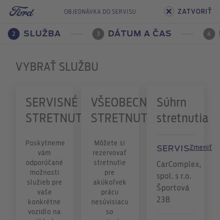
ZATVORIŤ
OBJEDNÁVKA DO SERVISU
SLUŽBA
DÁTUM A ČAS
2
3
4
VYBRAŤ SLUŽBU
SERVISNÉ
VŠEOBECNÉ
Súhrn
STRETNUTIE
STRETNUTIE
stretnutia
Poskytneme
Môžete si
Zmeniť
SERVIS
vám
rezervovať
odporúčané
stretnutie
CarComplex,
možnosti
pre
spol. s r.o.
služieb pre
akúkoľvek
Športová
vaše
prácu
23B
konkrétne
nesúvisiacu
vozidlo na
so