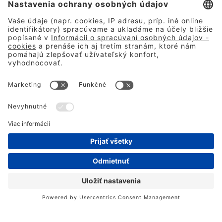
®
Nový Ford Explorer
S dojazdom až do 602 km
TESTOVACIA JAZDA