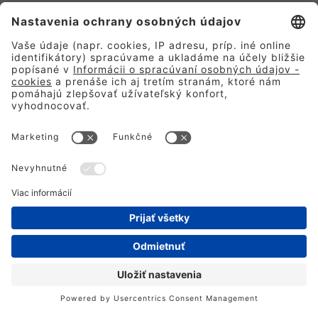
®
Nový Ford Puma
Ideálny spoločník do mesta
Akciová ponuka