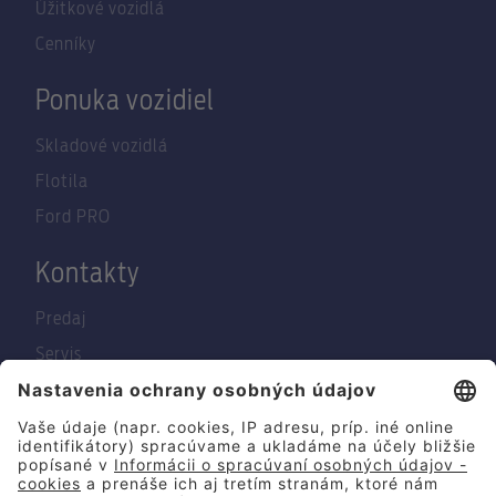
Úžitkové vozidlá
Cenníky
Ponuka vozidiel
Skladové vozidlá
Flotila
Ford PRO
Kontakty
Predaj
Servis
O nás