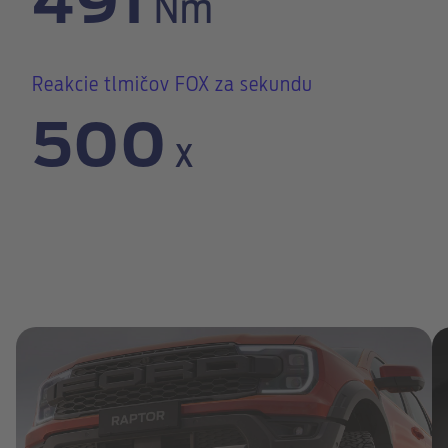
491
Nm
Reakcie tlmičov FOX za sekundu
500
x