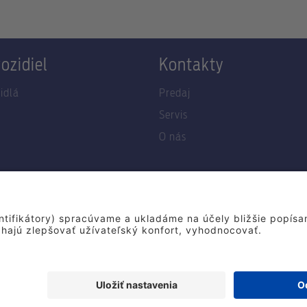
ozidiel
Kontakty
idlá
Predaj
Servis
O nás
Podmienky a zásady ochrany osobných údajov
vej stránke využíva kombináciu tradičnej fotografie cez objektív, počítačom 