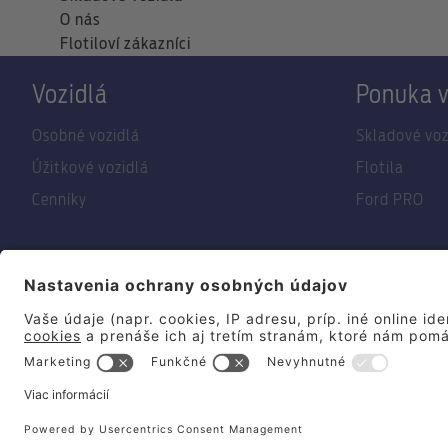
O nás
Flotiloví zákazníci
Vozidlá
Ponuka v
Osobné vozidlá
Skladové voz
Úžitkové vozidlá
Flotila
Cenníky
Ford PRO
© 2026 Summit Motors Slovakia
Mapa lokality
Dostupnosť
Spoločnosť Ford pri tvorbe filmov a obrázkov zobrazených na tejto webo
umelej inteligencie (gen-AI).