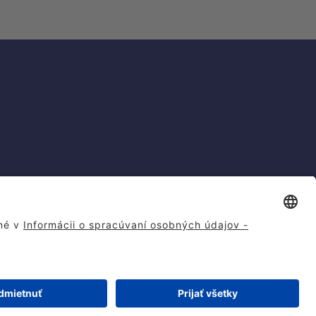
generovaných snímok (CGI) z digitálnych modelov vozidiel a generatívnej