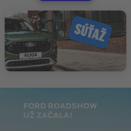
FORD ROADSHOW
UŽ ZAČALA!