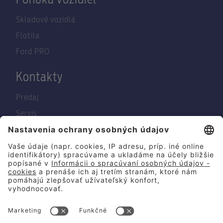
Ponuka vozidiel
Skladové vozidlá
Flotila
Ford PRO
Kontakty
Predaj
Servis
O nás
© 2026 Summit Motors Slovakia