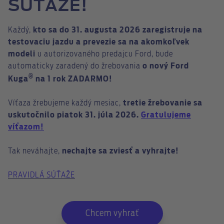
SÚŤAŽE!
Každý,
kto sa do 31. augusta 2026 zaregistruje na
testovaciu jazdu a prevezie sa na akomkoľvek
modeli
u autorizovaného predajcu Ford, bude
automaticky zaradený do žrebovania
o nový Ford
®
Kuga
na 1 rok ZADARMO!
Víťaza žrebujeme každý mesiac,
tretie žrebovanie sa
uskutočnilo piatok 31. júla 2026.
Gratulujeme
víťazom!
Tak neváhajte,
nechajte sa zviesť a vyhrajte!
PRAVIDLÁ SÚŤAŽE
Chcem vyhrať