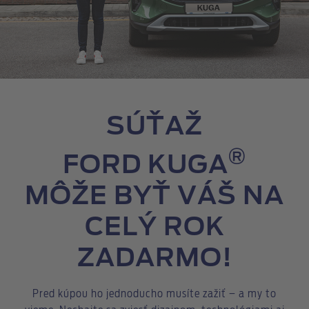
SÚŤAŽ
®
FORD KUGA
MÔŽE BYŤ VÁŠ NA
CELÝ ROK
ZADARMO!
Pred kúpou ho jednoducho musíte zažiť – a my to